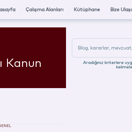
asayfa
Çalışma Alanları
Kütüphane
Bize Ulaş
Blog, kararlar, mevzuat, 
ı Kanun
Aradığınız kriterlere uy
kelimel
GENEL