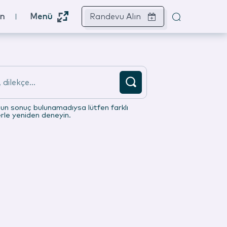
ın
Menü
Randevu Alın
dilekçe...
gun sonuç bulunamadıysa lütfen farklı
erle yeniden deneyin.