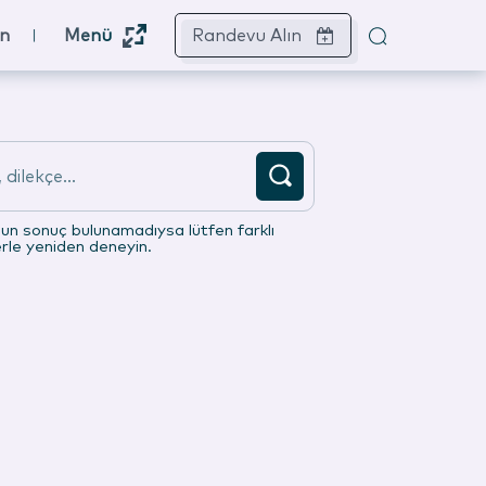
ın
Menü
Randevu Alın
dilekçe...
gun sonuç bulunamadıysa lütfen farklı
erle yeniden deneyin.