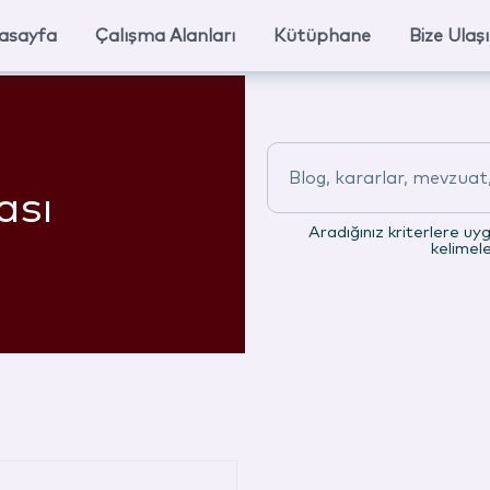
asayfa
Çalışma Alanları
Kütüphane
Bize Ulaş
Blog, kararlar, mevzuat, 
ası
Aradığınız kriterlere uy
kelimel