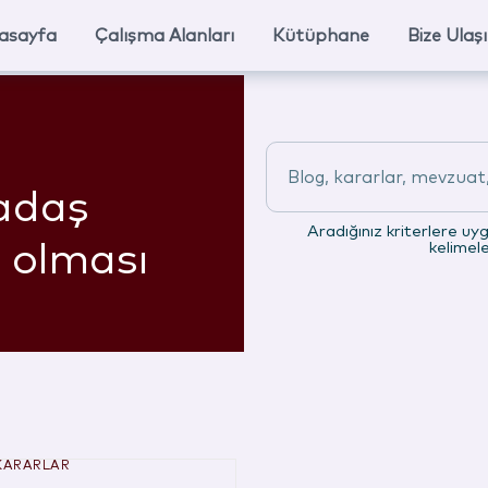
asayfa
Çalışma Alanları
Kütüphane
Bize Ulaş
Blog, kararlar, mevzuat, 
adaş
Aradığınız kriterlere uy
a olması
kelimel
KARARLAR