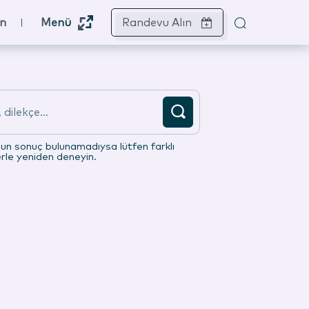
ın
Menü
Randevu Alın
dilekçe...
gun sonuç bulunamadıysa lütfen farklı
erle yeniden deneyin.