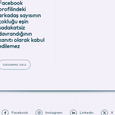
Facebook
profilindeki
arkadaş sayısının
çokluğu eşin
sadakatsiz
davrandığının
kanıtı olarak kabul
edilemez
DEVAMINI OKU
Facebook
Instagram
Linkedin
X