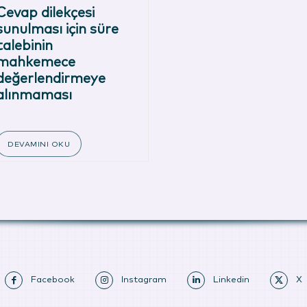
Cevap dilekçesi
sunulması için süre
talebinin
mahkemece
değerlendirmeye
alınmaması
DEVAMINI OKU
Facebook
Instagram
Linkedin
X