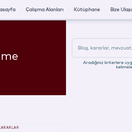
asayfa
Çalışma Alanları
Kütüphane
Bize Ulaş
Blog, kararlar, mevzuat, 
ilme
Aradığınız kriterlere uy
kelimel
KARARLAR