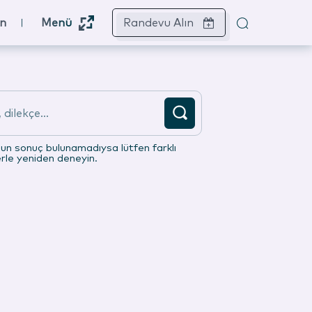
ın
Menü
Randevu Alın
dilekçe...
gun sonuç bulunamadıysa lütfen farklı
erle yeniden deneyin.