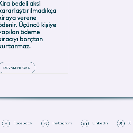
Kira bedeli aksi
kararlaştırılmadıkça
kiraya verene
ödenir. Üçüncü kişiye
yapılan ödeme
kiracıyı borçtan
kurtarmaz.
DEVAMINI OKU
Facebook
Instagram
Linkedin
X