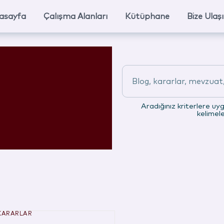
asayfa
Çalışma Alanları
Kütüphane
Bize Ulaş
Blog, kararlar, mevzuat, 
Aradığınız kriterlere uy
kelimel
KARARLAR