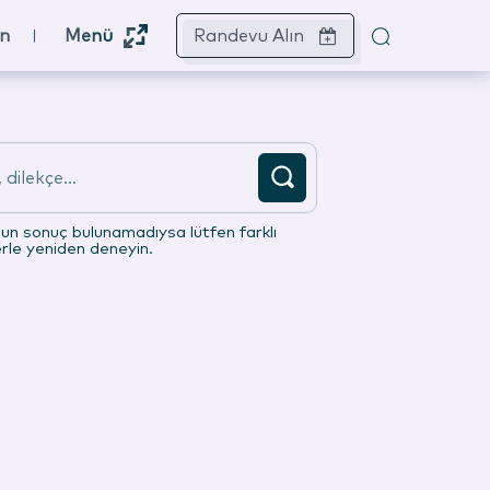
ın
Menü
Randevu Alın
dilekçe...
gun sonuç bulunamadıysa lütfen farklı
erle yeniden deneyin.