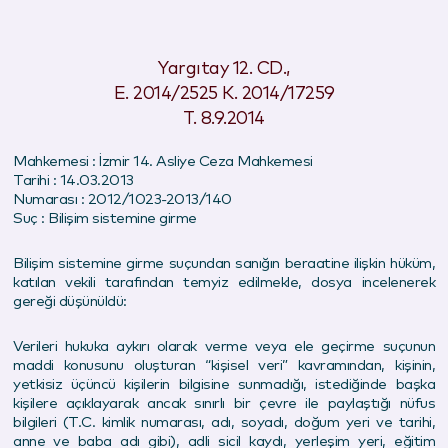
Yargıtay 12. CD.,
E. 2014/2525 K. 2014/17259
T. 8.9.2014
Mahkemesi : İzmir 14. Asliye Ceza Mahkemesi
Tarihi : 14.03.2013
Numarası : 2012/1023-2013/140
Suç : Bilişim sistemine girme
Bilişim sistemine girme suçundan sanığın beraatine ilişkin hüküm,
katılan vekili tarafından temyiz edilmekle, dosya incelenerek
gereği düşünüldü:
Verileri hukuka aykırı olarak verme veya ele geçirme suçunun
maddi konusunu oluşturan “kişisel veri” kavramından, kişinin,
yetkisiz üçüncü kişilerin bilgisine sunmadığı, istediğinde başka
kişilere açıklayarak ancak sınırlı bir çevre ile paylaştığı nüfus
bilgileri (T.C. kimlik numarası, adı, soyadı, doğum yeri ve tarihi,
anne ve baba adı gibi), adli sicil kaydı, yerleşim yeri, eğitim