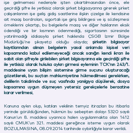
işe gelmemesi nedeniyle işten çıkartılmasından önce, ele
geçirdiği şifre ile yetkisiz olarak şirket bilgisayarına girerek şirket
çalışanlarının işe geliş gidiş saatlerine ilişkin çizelge ile kendisine
ait maaş bordroları, sigortalı işe giriş bildirgesi ve iş sözleşmesi
örneklerini çıkartıp, bu belgelerle maaş ve diğer haklarının eksik
ödendiği ve bir kısmının ödenmediği, sigortasının süresinde
yatırılmadığı iddiasıyla şirket hakkında ÇSGB İzmir Bölge
Müdürlüğü’ne şikayetçi olduğu olayda;
şirketin bilgisayar
kayıtlarından alınan belgelerin yasal anlamda kişisel veri
kapsamında kabul edilemeyeceği ancak sanığın kendi ikrarı ile
sabit olan şifreyle girilebilen şirket bilgisayarına ele geçirdiği şifre
ile yetkisiz olarak hukuka aykırı girmesi eyleminin TCK’nın 243/1.
maddesine uyan bilişim sistemine girme suçunu oluşturacağı
gözetilerek, bu suçtan mahkumiyetine hükmedilmesi gerekirken,
delillerin takdirinde ve suç vasfında yanılgıya düşülerek, dosya
kapsamına uygun düşmeyen yetersiz gerekçelerle beraatine
karar verilmesi
,
Kanuna aykırı olup, katılan vekilinin temyiz itirazları bu itibarla
yerinde görüldüğünden, hükmün bu sebepten dolayı 5320 sayılı
Kanun’un 8. maddesi uyarınca halen uygulanmakta olan 1412
sayılı CMUK’un 321. maddesi gereğince isteme uygun olarak
BOZULMASINA, 08.09.
2014
tarihinde oybirliğiyle karar verildi.