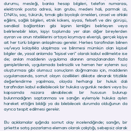
durumu, mesleği, banka hesap bilgileri, telefon numarası,
elektronik posta adresi, kan grubu, medeni hali, parmak izi,
DNA’sı, saç, tükürük, tırnak gibi biyolojik örnekleri, cinsel ve ahlaki
eğilimi, sağlık bilgileri, etnik kökeni, siyasi, felsefi ve dini görüşü,
sendikal bağlantıları gibi kişinin kimliğini belirleyen veya
belirlenebilir kılan, kişiyi toplumda yer alan diğer bireylerden
ayıran ve onun niteliklerini ortaya koymaya elverişli, gerçek kişiye
ait her türlü bilginin anlaşılması gerekir. Herkes tarafından bilinen
ve/veya kolaylıkla ulaşılması ve bilinmesi mümkün olan kişisel
bilgiler de, yasal anlamda “kişisel veri” olarak kabul edilmekte ise
de; anılan maddenin uygulama alanının amaçlanandan fazla
genişletilerek, uygulamada belirsizlik ve hemen her eylemin suç
oluşturması gibi olumsuz sonuçların doğmaması için, maddenin
uygulamasında, somut olayın özellikleri dikkate alınarak titizlikle
değerlendirme yapılması, olayda herhangi bir hukuk dalı
tarafından kabul edilebilecek bir hukuka uygunluk nedeni veya bu
kapsamda nazara alınabilecek bir hususun bulunup
bulunmadığının saptanması ve sanığın eylemiyle hukuka aykırı
hareket ettiğini bildiği ya da bilebilecek durumda olduğunun da
ayrıca tespit edilmesi gerekir.
Bu açıklamalar ışığında somut olay incelendiğinde; sanığın, bir
şirkette satış pazarlama elemanı olarak çalıştığı, sebepsiz olarak