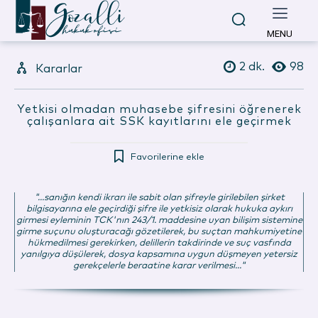
MENU
2
dk.
98
Kararlar
Yetkisi olmadan muhasebe şifresini öğrenerek
çalışanlara ait SSK kayıtlarını ele geçirmek
Favorilerine ekle
"...sanığın kendi ikrarı ile sabit olan şifreyle girilebilen şirket
bilgisayarına ele geçirdiği şifre ile yetkisiz olarak hukuka aykırı
girmesi eyleminin TCK'nın 243/1. maddesine uyan bilişim sistemine
girme suçunu oluşturacağı gözetilerek, bu suçtan mahkumiyetine
hükmedilmesi gerekirken, delillerin takdirinde ve suç vasfında
yanılgıya düşülerek, dosya kapsamına uygun düşmeyen yetersiz
gerekçelerle beraatine karar verilmesi..."