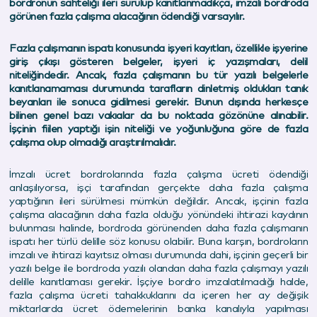
bordronun sahteliği ileri sürülüp kanıtlanmadıkça, imzalı bordroda
görünen fazla çalışma alacağının ödendiği varsayılır.
Fazla çalışmanın ispatı konusunda işyeri kayıtları, özellikle işyerine
giriş çıkışı gösteren belgeler, işyeri iç yazışmaları, delil
niteliğindedir. Ancak, fazla çalışmanın bu tür yazılı belgelerle
kanıtlanamaması durumunda tarafların dinletmiş oldukları tanık
beyanları ile sonuca gidilmesi gerekir. Bunun dışında herkesçe
bilinen genel bazı vakıalar da bu noktada gözönüne alınabilir.
İşçinin fiilen yaptığı işin niteliği ve yoğunluğuna göre de fazla
çalışma olup olmadığı araştırılmalıdır.
İmzalı ücret bordrolarında fazla çalışma ücreti ödendiği
anlaşılıyorsa, işçi tarafından gerçekte daha fazla çalışma
yaptığının ileri sürülmesi mümkün değildir. Ancak, işçinin fazla
çalışma alacağının daha fazla olduğu yönündeki ihtirazi kaydının
bulunması halinde, bordroda görünenden daha fazla çalışmanın
ispatı her türlü delille söz konusu olabilir. Buna karşın, bordroların
imzalı ve ihtirazi kayıtsız olması durumunda dahi, işçinin geçerli bir
yazılı belge ile bordroda yazılı olandan daha fazla çalışmayı yazılı
delille kanıtlaması gerekir. İşçiye bordro imzalatılmadığı halde,
fazla çalışma ücreti tahakkuklarını da içeren her ay değişik
miktarlarda ücret ödemelerinin banka kanalıyla yapılması