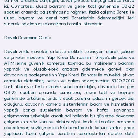
tarihleri arasında çalıştığını, davalı şirkette çalıştığı sürece hafta
içi, Cumartesi, ulusal bayram ve genel tatil günlerinde 08-22
saatleri arasında çalıştırılmasına rağmen, fazla çalışma ücreti ile
ulusal bayram ve genel tatil ücretlerinin ödenmediğini ileri
sürerek, söz konusu alacakların tahsilini istemiştir.
Davalı Cevabının Özeti:
Davalı vekili, müvekkili şirkette elektrik teknisyeni olarak çalışan
ve şirketin müşterisi Yapı Kredi Bankasının Türkiye’deki şube ve
ATM’lerine güvenlik kamerası takmak, bu makinelerin bakımını
yapmak ve oluşabilecek arızaları gidermekle görevli olan
davacının iş sözleşmesinin Yapı Kredi Bankası ile müvekkili şirket
arasında akdedilmiş servis ve bakım sözleşmesinin 31.10.2010
tarihi itibariyle feshi üzerine sona erdirildiğini, davacının her gün
08-22 saatleri arasında cumartesi, resmi tatil ve bayram
günlerinde ortalama ondört saat çalışma iddiasının gerçek dışı
olduğunu, davacının kamera sistemlerinin bakım ve hizmetlerini
yaptığı banka şubelerinin bayram ve hafta sonlarında
çalışmaması sebebiyle ancak acil hallerde bu günlerde davacının
çalışmasının söz konusu olabileceğini, kaldı ki taraflar arasında
akdedilmiş iş sözleşmesinin 5/b bendinde de kanuni sınırlar içinde
yapılacak fazla çalışma ücretinin kararlaştırılan ücrete dahil