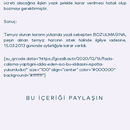
ücreti alacağına ilişkin yazılı şekilde karar verilmesi hatalı olup
bozmayı gerektirmiştir.
Sonuç:
Temyiz olunan kararın yukarıda yazılı sebepten BOZULMASINA,
peşin alınan temyiz harcının istek halinde ilgiliye iadesine,
15.03.2013 gününde oybirliğiyle karar verildi.
[su_qrcode data=”https://gozalli.av.tr/2020/12/16/fazla-
calisma-yaptigini-iddia-eden-isci-bu-iddiasini-ispatla-
yukumludur/” size=”100″ align=”center” color=”#000000″
background=”#ffffff”]
BU İÇERİĞİ PAYLAŞIN