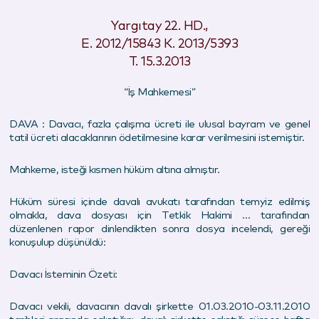
Yargıtay 22. HD.,
E. 2012/15843 K. 2013/5393
T. 15.3.2013
“İş Mahkemesi”
DAVA : Davacı, fazla çalışma ücreti ile ulusal bayram ve genel
tatil ücreti alacaklarının ödetilmesine karar verilmesini istemiştir.
Mahkeme, isteği kısmen hüküm altına almıştır.
Hüküm süresi içinde davalı avukatı tarafından temyiz edilmiş
olmakla, dava dosyası için Tetkik Hakimi … tarafından
düzenlenen rapor dinlendikten sonra dosya incelendi, gereği
konuşulup düşünüldü:
Davacı İsteminin Özeti:
Davacı vekili, davacının davalı şirkette 01.03.2010-03.11.2010