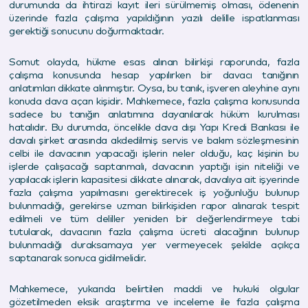
durumunda da ihtirazi kayıt ileri sürülmemiş olması, ödenenin
üzerinde fazla çalışma yapıldığının yazılı delille ispatlanması
gerektiği sonucunu doğurmaktadır.
Somut olayda, hükme esas alınan bilirkişi raporunda, fazla
çalışma konusunda hesap yapılırken bir davacı tanığının
anlatımları dikkate alınmıştır. Oysa, bu tanık, işveren aleyhine aynı
konuda dava açan kişidir. Mahkemece, fazla çalışma konusunda
sadece bu tanığın anlatımına dayanılarak hüküm kurulması
hatalıdır. Bu durumda, öncelikle dava dışı Yapı Kredi Bankası ile
davalı şirket arasında akdedilmiş servis ve bakım sözleşmesinin
celbi ile davacının yapacağı işlerin neler olduğu, kaç kişinin bu
işlerde çalışacağı saptanmalı, davacının yaptığı işin niteliği ve
yapılacak işlerin kapasitesi dikkate alınarak, davalıya ait işyerinde
fazla çalışma yapılmasını gerektirecek iş yoğunluğu bulunup
bulunmadığı, gerekirse uzman bilirkişiden rapor alınarak tespit
edilmeli ve tüm deliller yeniden bir değerlendirmeye tabi
tutularak, davacının fazla çalışma ücreti alacağının bulunup
bulunmadığı duraksamaya yer vermeyecek şekilde açıkça
saptanarak sonuca gidilmelidir.
Mahkemece, yukarıda belirtilen maddi ve hukuki olgular
gözetilmeden eksik araştırma ve inceleme ile fazla çalışma