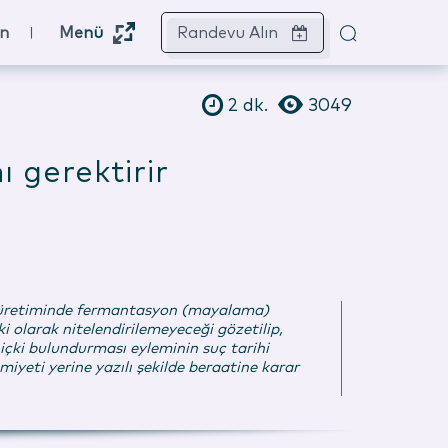
ın
Menü
Randevu Alın
2
dk.
3049
 gerektirir
akı üretiminde fermantasyon (mayalama)
i olarak nitelendirilemeyeceği gözetilip,
içki bulundurması eyleminin suç tarihi
yeti yerine yazılı şekilde beraatine karar