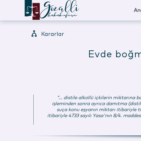
An
Kararlar
Evde boğma
"... distile alkollü içkilerin miktar
işleminden sonra ayrıca damıtma (distile
suça konu eşyanın miktarı itibariyle 
itibariyle 4733 sayılı Yasa'nın 8/4. madd