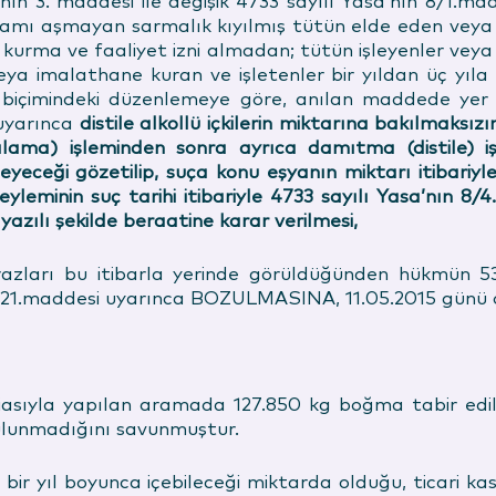
’nın 3. maddesi ile değişik 4733 sayılı Yasa’nın 8/1.m
logramı aşmayan sarmalık kıyılmış tütün elde eden veya
s kurma ve faaliyet izni almadan; tütün işleyenler veya
 veya imalathane kuran ve işletenler bir yıldan üç yı
r” biçimindeki düzenlemeye göre, anılan maddede yer
 uyarınca
distile alkollü içkilerin miktarına bakılmaksı
ama) işleminden sonra ayrıca damıtma (distile) iş
meyeceği gözetilip, suça konu eşyanın miktarı itibariy
yleminin suç tarihi itibariyle 4733 sayılı Yasa’nın 
azılı şekilde beraatine karar verilmesi,
itirazları bu itibarla yerinde görüldüğünden hükmün 5
 321.maddesi uyarınca BOZULMASINA, 11.05.
2015
günü o
iasıyla yapılan aramada 127.850 kg boğma tabir edil
 bulunmadığını savunmuştur.
in bir yıl boyunca içebileceği miktarda olduğu, ticari 