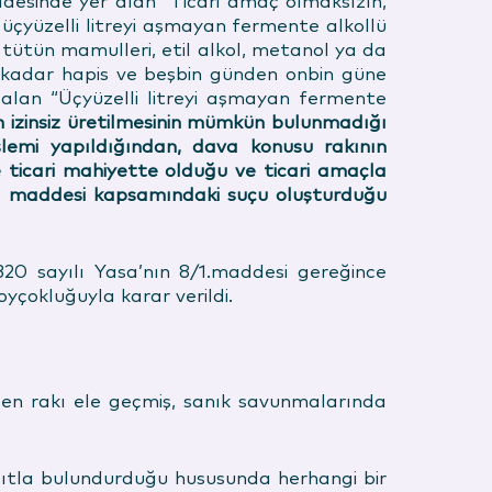
addesinde yer alan “Ticari amaç olmaksızın,
 üçyüzelli litreyi aşmayan fermente alkollü
 tütün mamulleri, etil alkol, metanol ya da
la kadar hapis ve beşbin günden onbin güne
 alan “Üçyüzelli litreyi aşmayan fermente
zın izinsiz üretilmesinin mümkün bulunmadığı
lemi yapıldığından, dava konusu rakının
le ticari mahiyette olduğu ve ticari amaçla
8/4. maddesi kapsamındaki suçu oluşturduğu
320 sayılı Yasa’nın 8/1.maddesi gereğince
yçokluğuyla karar verildi.
en rakı ele geçmiş, sanık savunmalarında
kasıtla bulundurduğu hususunda herhangi bir