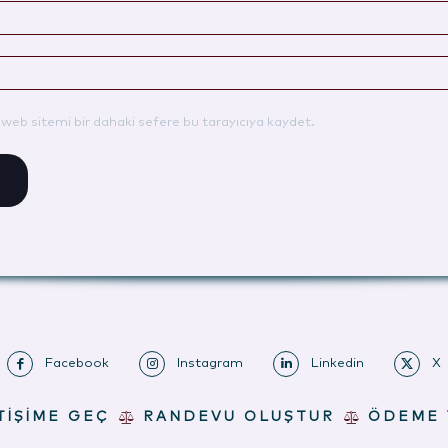
web sitemi bir dahaki sefere bu tarayıcıya kaydet.
Facebook
Instagram
Linkedin
X
TİŞİME GEÇ
RANDEVU OLUŞTUR
ÖDEME 