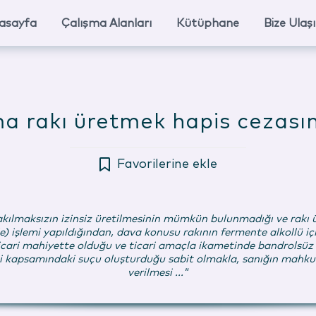
asayfa
Çalışma Alanları
Kütüphane
Bize Ulaş
 rakı üretmek hapis cezasını
Favorilerine ekle
ına bakılmaksızın izinsiz üretilmesinin mümkün bulunmadığı ve r
) işlemi yapıldığından, dava konusu rakının fermente alkollü içk
ticari mahiyette olduğu ve ticari amaçla ikametinde bandrolsüz 
esi kapsamındaki suçu oluşturduğu sabit olmakla, sanığın mahkumi
verilmesi ..."