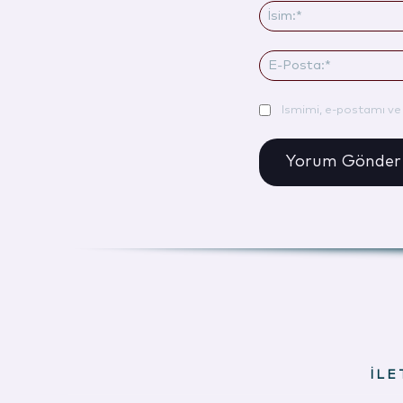
Ismimi, e-postamı ve 
İLE