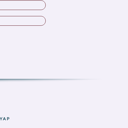
İsim:*
E-
Posta:*
YAP