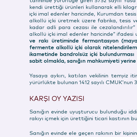
tarihinde yürürlüğe giren 5752 sayılı Yasa
kendi ürettiği ürünleri kullanarak elli ki
içki imal edenler haricinde, Kurumdan tesi
alkollü içki üretmek üzere fabrika, tesis
kadar adli para cezası ile cezalandırılı
alkollü içki imal edenler haricinde” ifadesi
ve rakı üretiminde fermantasyon (mayal
fermente alkollü içki olarak nitelendirile
ikametinde bandrolsüz içki bulundurması e
sabit olmakla, sanığın mahkumiyeti yerine y
Yasaya aykırı, katılan vekilinin temyiz 
yürürlükte bulunan 1412 sayılı CMUK’nun
KARŞI OY YAZISI
Sanığın evinde uyuşturucu bulunduğu idd
rakıyı içmek için ürettiğini ticari kastının
Sanığın evinde ele geçen rakının bir kişin