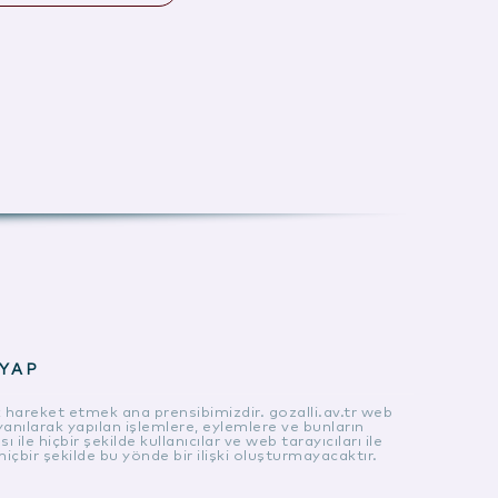
Posta:*
YAP
k hareket etmek ana prensibimizdir. gozalli.av.tr web
yanılarak yapılan işlemlere, eylemlere ve bunların
ile hiçbir şekilde kullanıcılar ve web tarayıcıları ile
içbir şekilde bu yönde bir ilişki oluşturmayacaktır.