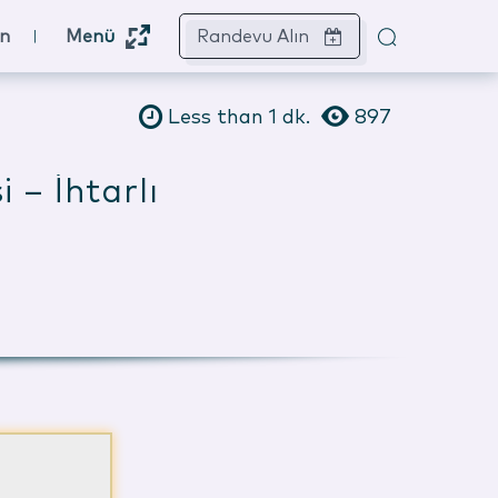
ın
Menü
Randevu Alın
Less than 1
dk.
897
i – İhtarlı