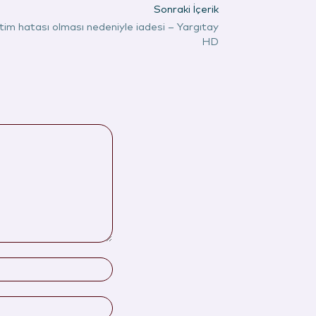
Sonraki İçerik
retim hatası olması nedeniyle iadesi – Yargıtay
HD
İsim:*
E-