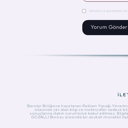
Ismimi, e-postamı ve 
İLE
Barolar Birliğince hazırlanan Reklam Yasağı Yönetmel
sitesinde yer alan bilgi ve materyaller sadece bi
sonuçlarına ilişkin sorumluluk kabul edilmez. Bilgiler
GOZALLI Bürosu arasında bir avukat-müvekkil ilişkis