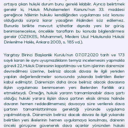
ortaya çıkan hukuki durum bunu gerekli kılabilir. Ayrıca belirtmek
gerekir ki, Hukuk Muhakemeleri Kanunu’nun 33. maddesi
gereğince hâkimin hukuku kendiliğinden uygulaması söz konusu
olduğunda sürpriz karar yasağının ihlalinden söz edilemez.
Bununla birlikte mevcut içtihatlar dışında yeni bir görüş
benimsenecekse, öncelikle tarafların bu konuda bilgilendirmesi
gerekir (ÖZEKES, Muhammet, Medeni Usul Hukukunda Hukuki
Dinlenilme Hakkı, Ankara 2003, s. 185 vd.).
Yargıtay Birinci Başkanlık Kurulu’nun 07.07.2020 tarih ve 173
sayılı kararı ile aynı uyuşmazlıkların temyiz incelemesini yapmakla
görevli 22.Hukuk Dairesinin kapatılması ve tüm işlerinin dairemize
devredilmesi üzerine, belirsiz alacak davası ile ilgili yeniden
yapılan değerlendirmeler sonucunda yukarıda belirtilen ilkeler
kabul edilmiştir. Dairemizin daha önce belirsiz alacak davasına
ilişkin uygulaması benimsenen yeni ilkelerden farklılık arz
etmekteydi. Örneğin, hukuki yararın tamamlanabilir dava şartı
olduğu; hukuki yarara ilişkin dava şartının eksik olması halinde
davanın hemen reddedilmemesi; davacıya süre verilerek dava
şartının tamamlattırılması gerektiği yönünde uygulama
yapılmaktaydı. Dairemizin belirsiz alacak davası ile ilgili yukarıda
belirtilen yeni ilkelerinin hemen uygulamaya konulması, dairenin
önceki görüşüne güvenerek dava açanlar yönünden hukuki