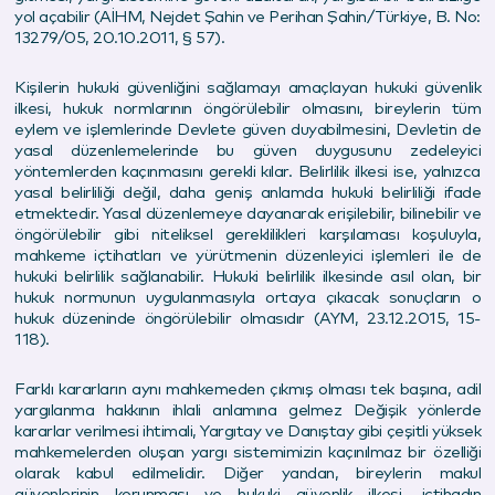
yol açabilir (AİHM, Nejdet Şahin ve Perihan Şahin/Türkiye, B. No:
13279/05, 20.10.2011, § 57).
Kişilerin hukuki güvenliğini sağlamayı amaçlayan hukuki güvenlik
ilkesi, hukuk normlarının öngörülebilir olmasını, bireylerin tüm
eylem ve işlemlerinde Devlete güven duyabilmesini, Devletin de
yasal düzenlemelerinde bu güven duygusunu zedeleyici
yöntemlerden kaçınmasını gerekli kılar. Belirlilik ilkesi ise, yalnızca
yasal belirliliği değil, daha geniş anlamda hukuki belirliliği ifade
etmektedir. Yasal düzenlemeye dayanarak erişilebilir, bilinebilir ve
öngörülebilir gibi niteliksel gereklilikleri karşılaması koşuluyla,
mahkeme içtihatları ve yürütmenin düzenleyici işlemleri ile de
hukuki belirlilik sağlanabilir. Hukuki belirlilik ilkesinde asıl olan, bir
hukuk normunun uygulanmasıyla ortaya çıkacak sonuçların o
hukuk düzeninde öngörülebilir olmasıdır (AYM, 23.12.2015, 15-
118).
Farklı kararların aynı mahkemeden çıkmış olması tek başına, adil
yargılanma hakkının ihlali anlamına gelmez Değişik yönlerde
kararlar verilmesi ihtimali, Yargıtay ve Danıştay gibi çeşitli yüksek
mahkemelerden oluşan yargı sistemimizin kaçınılmaz bir özelliği
olarak kabul edilmelidir. Diğer yandan, bireylerin makul
güvenlerinin korunması ve hukuki güvenlik ilkesi, içtihadın