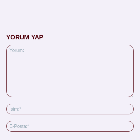
YORUM YAP
Yorum:
İsi
E-
Pos