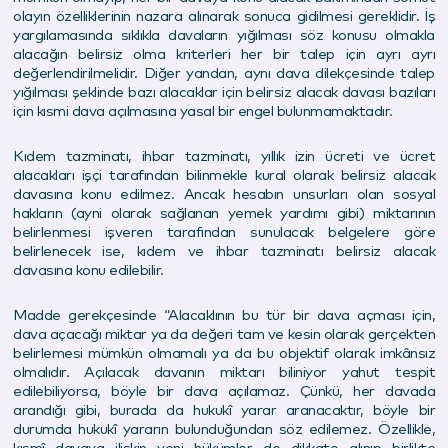
olayın özelliklerinin nazara alınarak sonuca gidilmesi gereklidir. İş
yargılamasında sıklıkla davaların yığılması söz konusu olmakla
alacağın belirsiz olma kriterleri her bir talep için ayrı ayrı
değerlendirilmelidir. Diğer yandan, aynı dava dilekçesinde talep
yığılması şeklinde bazı alacaklar için belirsiz alacak davası bazıları
için kısmi dava açılmasına yasal bir engel bulunmamaktadır.
Kıdem tazminatı, ihbar tazminatı, yıllık izin ücreti ve ücret
alacakları işçi tarafından bilinmekle kural olarak belirsiz alacak
davasına konu edilmez. Ancak hesabın unsurları olan sosyal
hakların (ayni olarak sağlanan yemek yardımı gibi) miktarının
belirlenmesi işveren tarafından sunulacak belgelere göre
belirlenecek ise, kıdem ve ihbar tazminatı belirsiz alacak
davasına konu edilebilir.
Madde gerekçesinde “Alacaklının bu tür bir dava açması için,
dava açacağı miktar ya da değeri tam ve kesin olarak gerçekten
belirlemesi mümkün olmamalı ya da bu objektif olarak imkânsız
olmalıdır. Açılacak davanın miktarı biliniyor yahut tespit
edilebiliyorsa, böyle bir dava açılamaz. Çünkü, her davada
arandığı gibi, burada da hukukî yarar aranacaktır, böyle bir
durumda hukukî yararın bulunduğundan söz edilemez. Özellikle,