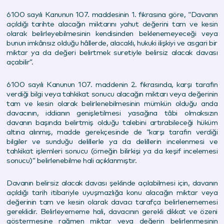
6100 sayılı Kanunun 107. maddesinin 1. fıkrasına göre, “Davanın
açıldığı tarihte alacağın miktarını yahut değerini tam ve kesin
olarak belirleyebilmesinin kendisinden beklenemeyeceği veya
bunun imkânsız olduğu hâllerde, alacaklı, hukuki ilişkiyi ve asgari bir
miktar ya da değeri belirtmek suretiyle belirsiz alacak davası
açabilir”.
6100 sayılı Kanunun 107. maddenin 2. fıkrasında, karşı tarafın
verdiği bilgi veya tahkikat sonucu alacağın miktarı veya değerinin
tam ve kesin olarak belirlenebilmesinin mümkün olduğu anda
davacının, iddianın genişletilmesi yasağına tâbi olmaksızın
davanın başında belirtmiş olduğu talebini artırabileceği hüküm
altına alınmış, madde gerekçesinde de “karşı tarafın verdiği
bilgiler ve sunduğu delillerle ya da delillerin incelenmesi ve
tahkikat işlemleri sonucu (örneğin bilirkişi ya da keşif incelemesi
sonucu)” belirlenebilme hali açıklanmıştır.
Davanın belirsiz alacak davası şeklinde açılabilmesi için, davanın
açıldığı tarih itibariyle uyuşmazlığa konu alacağın miktar veya
değerinin tam ve kesin olarak davacı tarafça belirlenememesi
gereklidir. Belirleyememe hali, davacının gerekli dikkat ve özeni
göstermesine rağmen miktar veya değerin belirlenmesinin