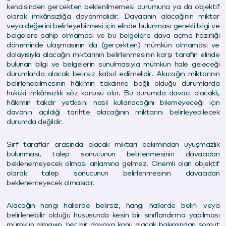
kendisinden gerçekten beklenilmemesi durumuna ya da objektif
olarak imkânsızlığa dayanmalıdır. Davacının alacağının miktar
veya değerini belirleyebilmesi için elinde bulunması gerekli bilgi ve
belgelere sahip olmaması ve bu belgelere dava açma hazırlığı
döneminde ulaşmasının da (gerçekten) mümkün olmaması ve
dolayısıyla alacağın miktarının belirlenmesinin karşı tarafın elinde
bulunan bilgi ve belgelerin sunulmasıyla mümkün hale geleceği
durumlarda alacak belirsiz kabul edilmelidir. Alacağın miktarının
belirlenebilmesinin hâkimin takdirine bağlı olduğu durumlarda
hukuki imkânsızlık söz konusu olur. Bu durumda davacı alacaklı,
hâkimin takdir yetkisini nasıl kullanacağını bilemeyeceği için
davanın açıldığı tarihte alacağının miktarını belirleyebilecek
durumda değildir.
Sırf taraflar arasında alacak miktarı bakımından uyuşmazlık
bulunması, talep sonucunun belirlenmesinin davacıdan
beklenemeyecek olması anlamına gelmez. Önemli olan objektif
olarak talep sonucunun belirlenmesinin davacıdan
beklenemeyecek olmasıdır.
Alacağın hangi hallerde belirsiz, hangi hallerde belirli veya
belirlenebilir olduğu hususunda kesin bir sınıflandırma yapılması
mümkün olmayıp, her bir davaya konu alacak bakımından somut