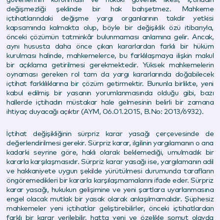
değişmezliği şeklinde bir hak bahşetmez. Mahkeme
içtihatlarındaki değişme yargı organlarının takdir yetkisi
kapsamında kalmakta olup, böyle bir değişiklik özü itibarıyla,
önceki çözümün tatminkâr bulunmaması anlamına gelir. Ancak,
aynı hususta daha önce çıkan kararlardan farklı bir hüküm
kurulması halinde, mahkemelerce, bu farklılaşmaya ilişkin makul
bir açıklama getirilmesi gerekmektedir. Yüksek mahkemelerin
oynaması gereken rol tam da yargı kararlarında doğabilecek
içtihat farklılıklarına bir çözüm getirmektir. Bununla birlikte, yeni
kabul edilmiş bir yasanın yorumlanmasında olduğu gibi, bazı
hallerde içtihadın müstakar hale gelmesinin belirli bir zamana
ihtiyaç duyacağı açıktır (AYM, 06.01.2015, B.No: 2013/6932).
İçtihat değişikliğinin sürpriz karar yasağı çerçevesinde de
değerlendirilmesi gerekir. Sürpriz karar, ilgilinin yargılamanın o ana
kadarki seyrine göre, haklı olarak beklemediği, umulmadık bir
kararla karşılaşmasıdır. Sürpriz karar yasağı ise, yargılamanın adil
ve hakkaniyete uygun şekilde yürütülmesi durumunda tarafların
öngöremedikleri bir kararla karşılaşmamalarını ifade eder. Sürpriz
karar yasağı, hukukun gelişimine ve yeni şartlara uyarlanmasına
engel olacak mutlak bir yasak olarak anlaşılmamalıdır. Şüphesiz
mahkemeler yeni içtihatlar geliştirebilirler, önceki içtihatlardan
farklı bir karar verilebilir, hatta yeni ve özelikle somut olayda