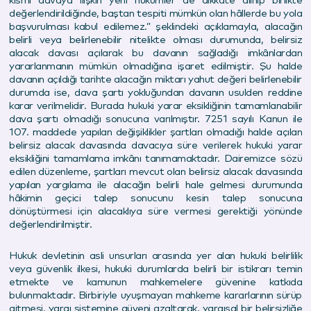
kısmî davaya ilişkin yeni hükümler de dikkate alınıp birlikte
değerlendirildiğinde, baştan tespiti mümkün olan hâllerde bu yola
başvurulması kabul edilemez.” şeklindeki açıklamayla, alacağın
belirli veya belirlenebilir nitelikte olması durumunda, belirsiz
alacak davası açılarak bu davanın sağladığı imkânlardan
yararlanmanın mümkün olmadığına işaret edilmiştir. Şu halde
davanın açıldığı tarihte alacağın miktarı yahut değeri belirlenebilir
durumda ise, dava şartı yokluğundan davanın usulden reddine
karar verilmelidir. Burada hukuki yarar eksikliğinin tamamlanabilir
dava şartı olmadığı sonucuna varılmıştır. 7251 sayılı Kanun ile
107. maddede yapılan değişiklikler şartları olmadığı halde açılan
belirsiz alacak davasında davacıya süre verilerek hukuki yarar
eksikliğini tamamlama imkânı tanımamaktadır. Dairemizce sözü
edilen düzenleme, şartları mevcut olan belirsiz alacak davasında
yapılan yargılama ile alacağın belirli hale gelmesi durumunda
hâkimin geçici talep sonucunu kesin talep sonucuna
dönüştürmesi için alacaklıya süre vermesi gerektiği yönünde
değerlendirilmiştir.
Hukuk devletinin asli unsurları arasında yer alan hukuki belirlilik
veya güvenlik ilkesi, hukuki durumlarda belirli bir istikrarı temin
etmekte ve kamunun mahkemelere güvenine katkıda
bulunmaktadır. Birbiriyle uyuşmayan mahkeme kararlarının sürüp
gitmesi, yargı sistemine güveni azaltarak, yargısal bir belirsizliğe