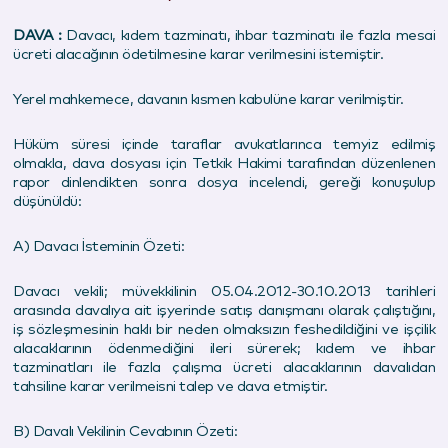
DAVA :
Davacı, kıdem tazminatı, ihbar tazminatı ile fazla mesai
ücreti alacağının ödetilmesine karar verilmesini istemiştir.
Yerel mahkemece, davanın kısmen kabulüne karar verilmiştir.
Hüküm süresi içinde taraflar avukatlarınca temyiz edilmiş
olmakla, dava dosyası için Tetkik Hakimi tarafından düzenlenen
rapor dinlendikten sonra dosya incelendi, gereği konuşulup
düşünüldü:
A) Davacı İsteminin Özeti:
Davacı vekili; müvekkilinin 05.04.2012-30.10.2013 tarihleri
arasında davalıya ait işyerinde satış danışmanı olarak çalıştığını,
iş sözleşmesinin haklı bir neden olmaksızın feshedildiğini ve işçilik
alacaklarının ödenmediğini ileri sürerek; kıdem ve ihbar
tazminatları ile fazla çalışma ücreti alacaklarının davalıdan
tahsiline karar verilmeisni talep ve dava etmiştir.
B) Davalı Vekilinin Cevabının Özeti: