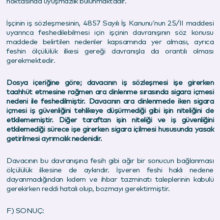
noktasında uyuşmazlık bulunmaktadır.
İşçinin iş sözleşmesinin, 4857 Sayılı İş Kanunu’nun 25/II maddesi
uyarınca feshedilebilmesi için işçinin davranışının söz konusu
maddede belirtilen nedenler kapsamında yer alması, ayrıca
feshin ölçülülük ilkesi gereği davranışla da orantılı olması
gerekmektedir.
Dosya içeriğine göre; davacının iş sözleşmesi işe girerken
taahhüt etmesine rağmen ara dinlenme sırasında sigara içmesi
nedeni ile feshedilmiştir. Davacının ara dinlenmede iken sigara
içmesi iş güvenliğini tehlikeye düşürmediği gibi işin niteliğini de
etkilememiştir. Diğer taraftan işin niteliği ve iş güvenliğini
etkilemediği sürece işe girerken sigara içilmesi hususunda yasak
getirilmesi ayrımcılık nedenidir.
Davacının bu davranışına fesih gibi ağır bir sonucun bağlanması
ölçülülük ilkesine de aykırıdır. İşveren feshi haklı nedene
dayanmadığından kıdem ve ihbar tazminatı taleplerinin kabulü
gerekirken reddi hatalı olup, bozmayı gerektirmiştir.
F) SONUÇ: