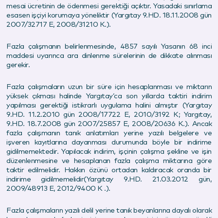
mesai ücretinin de ödenmesi gerektiği açıktır. Yasadaki sınırlama
esasen işçiyi korumaya yöneliktir (Yargıtay 9.HD. 18.11.2008 gün
2007/32717 E, 2008/31210 K.).
Fazla çalışmanın belirlenmesinde, 4857 sayılı Yasanın
68
inci
maddesi uyarınca ara dinlenme sürelerinin de dikkate alınması
gerekir.
Fazla çalışmaların uzun bir süre için hesaplanması ve miktarın
yüksek çıkması halinde Yargıtay’ca son yıllarda taktiri indirim
yapılması gerektiği istikrarlı uygulama halini almıştır (Yargıtay
9.HD. 11.2.2010 gün 2008/17722 E, 2010/3192 K; Yargıtay,
9.HD. 18.7.2008 gün 2007/25857 E, 2008/20636 K.). Ancak
fazla çalışmanın tanık anlatımları yerine yazılı belgelere ve
işveren kayıtlarına dayanması durumunda böyle bir indirime
gidilmemektedir. Yapılacak indirim, işçinin çalışma şekline ve işin
düzenlenmesine ve hesaplanan fazla çalışma miktarına göre
taktir edilmelidir. Hakkın özünü ortadan kaldıracak oranda bir
indirime gidilmemelidir(Yargıtay 9.HD. 21.03.2012 gün,
2009/48913 E, 2012/9400 K .).
Fazla çalışmaların yazılı delil yerine tanık beyanlarına dayalı olarak