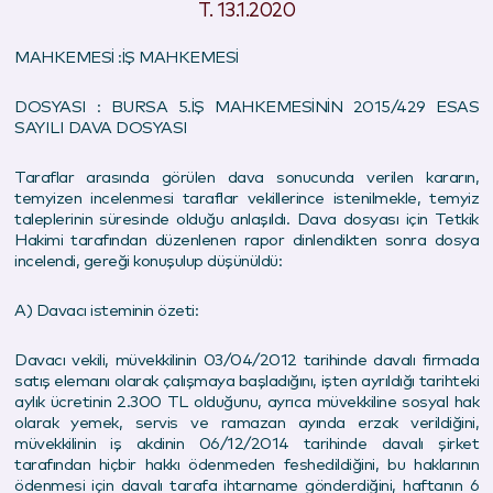
T. 13.1.2020
MAHKEMESİ :İŞ MAHKEMESİ
DOSYASI : BURSA 5.İŞ MAHKEMESİNİN 2015/429 ESAS
SAYILI DAVA DOSYASI
Taraflar arasında görülen dava sonucunda verilen kararın,
temyizen incelenmesi taraflar vekillerince istenilmekle, temyiz
taleplerinin süresinde olduğu anlaşıldı. Dava dosyası için Tetkik
Hakimi tarafından düzenlenen rapor dinlendikten sonra dosya
incelendi, gereği konuşulup düşünüldü:
A) Davacı isteminin özeti:
Davacı vekili, müvekkilinin 03/04/2012 tarihinde davalı firmada
satış elemanı olarak çalışmaya başladığını, işten ayrıldığı tarihteki
aylık ücretinin 2.300 TL olduğunu, ayrıca müvekkiline sosyal hak
olarak yemek, servis ve ramazan ayında erzak verildiğini,
müvekkilinin iş akdinin 06/12/2014 tarihinde davalı şirket
tarafından hiçbir hakkı ödenmeden feshedildiğini, bu haklarının
ödenmesi için davalı tarafa ihtarname gönderdiğini, haftanın 6