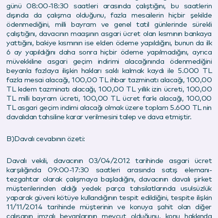
günü 08:00-18:30 saatleri arasında çalıştığını, bu saatlerin
dışında da çalışma olduğunu, fazla mesailerin hiçbir şekilde
ödenmediğini, milli bayram ve genel tatil günlerinde sürekli
çalıştığını, davacının maaşının asgari ücret olan kısmının bankaya
yattığını, bakiye kısmının ise elden ödeme yapıldığını, bunun da ilk
6 ay yapıldığını daha sonra hiçbir ödeme yapılmadığını, ayrıca
müvekkiline asgari geçim indirimi alacağınında ödenmediğini
beyanla fazlaya ilişkin hakları saklı kalmak kaydı ile 5.000 TL
fazla mesai alacağı, 100,00 TL ihbar tazminatı alacağı, 100,00
TL kıdem tazminatı alacağı, 100,00 TL yıllık izin ücreti, 100,00
TL milli bayram ücreti, 100,00 TL ücret farkı alacağı, 100,00
TL asgari geçim indimi alacağı olmak üzere toplam 5.600 TL nin
davalıdan tahsiline karar verilmesini talep ve dava etmiştir.
B)Davalı cevabının özeti:
Davalı vekili, davacının 03/04/2012 tarihinde asgari ücret
karşılığında 09:00-17:30 saatleri arasında satış elemanı-
tezgahtar olarak çalışmaya başladığını, davacının davalı şirket
müşterilerinden aldığı yedek parça tahsilatlarında usulsüzlük
yaparak güveni kötüye kullandığının tespit edildiğini, tespite ilişkin
11/11/2014 tarihinde müşterinin ve konuya şahit olan diğer
çalışanın imzalı beyanlarının mevcut olduğunu, konu hakkında