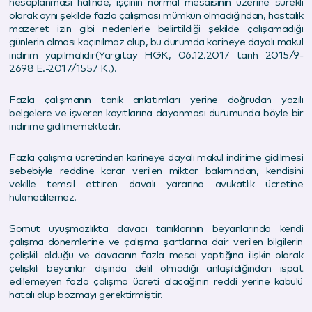
hesaplanması halinde, işçinin normal mesaisinin üzerine sürekli
olarak aynı şekilde fazla çalışması mümkün olmadığından, hastalık
mazeret izin gibi nedenlerle belirtildiği şekilde çalışamadığı
günlerin olması kaçınılmaz olup, bu durumda karineye dayalı makul
indirim yapılmalıdır(Yargıtay HGK, 06.12.
2017
tarih 2015/9-
2698 E.-
2017
/1557 K.).
Fazla çalışmanın tanık anlatımları yerine doğrudan yazılı
belgelere ve işveren kayıtlarına dayanması durumunda böyle bir
indirime gidilmemektedir.
Fazla çalışma ücretinden karineye dayalı makul indirime gidilmesi
sebebiyle reddine karar verilen miktar bakımından, kendisini
vekille temsil ettiren davalı yararına avukatlık ücretine
hükmedilemez.
Somut uyuşmazlıkta davacı tanıklarının beyanlarında kendi
çalışma dönemlerine ve çalışma şartlarına dair verilen bilgilerin
çelişkili olduğu ve davacının fazla mesai yaptığına ilişkin olarak
çelişkili beyanlar dışında delil olmadığı anlaşıldığından ispat
edilemeyen fazla çalışma ücreti alacağının reddi yerine kabulü
hatalı olup bozmayı gerektirmiştir.