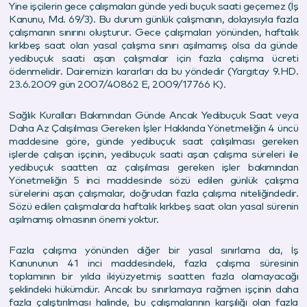
Yine işçilerin gece çalışmaları günde yedi buçuk saati geçemez (İş
Kanunu, Md. 69/3). Bu durum günlük çalışmanın, dolayısıyla fazla
çalışmanın sınırını oluşturur. Gece çalışmaları yönünden, haftalık
kırkbeş saat olan yasal çalışma sınırı aşılmamış olsa da günde
yedibuçuk saati aşan çalışmalar için fazla çalışma ücreti
ödenmelidir. Dairemizin kararları da bu yöndedir (Yargıtay 9.HD.
23.6.2009 gün 2007/40862 E, 2009/17766 K).
Sağlık Kuralları Bakımından Günde Ancak Yedibuçuk Saat veya
Daha Az Çalışılması Gereken İşler Hakkında Yönetmeliğin 4 üncü
maddesine göre, günde yedibuçuk saat çalışılması gereken
işlerde çalışan işçinin, yedibuçuk saati aşan çalışma süreleri ile
yedibuçuk saatten az çalışılması gereken işler bakımından
Yönetmeliğin 5 inci maddesinde sözü edilen günlük çalışma
sürelerini aşan çalışmalar, doğrudan fazla çalışma niteliğindedir.
Sözü edilen çalışmalarda haftalık kırkbeş saat olan yasal sürenin
aşılmamış olmasının önemi yoktur.
Fazla çalışma yönünden diğer bir yasal sınırlama da, İş
Kanununun 41 inci maddesindeki, fazla çalışma süresinin
toplamının bir yılda ikiyüzyetmiş saatten fazla olamayacağı
şeklindeki hükümdür. Ancak bu sınırlamaya rağmen işçinin daha
fazla çalıştırılması halinde, bu çalışmalarının karşılığı olan fazla