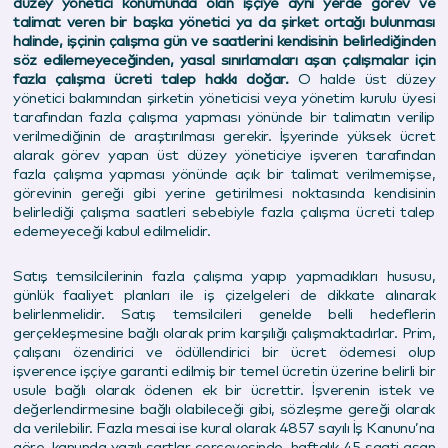
düzey yönetici konumunda olan işçiye aynı yerde görev ve
talimat veren bir başka yönetici ya da şirket ortağı bulunması
halinde, işçinin çalışma gün ve saatlerini kendisinin belirlediğinden
söz edilemeyeceğinden, yasal sınırlamaları aşan çalışmalar için
fazla çalışma ücreti talep hakkı doğar.
O halde üst düzey
yönetici bakımından şirketin yöneticisi veya yönetim kurulu üyesi
tarafından fazla çalışma yapması yönünde bir talimatın verilip
verilmediğinin de araştırılması gerekir. İşyerinde yüksek ücret
alarak görev yapan üst düzey yöneticiye işveren tarafından
fazla çalışma yapması yönünde açık bir talimat verilmemişse,
görevinin gereği gibi yerine getirilmesi noktasında kendisinin
belirlediği çalışma saatleri sebebiyle fazla çalışma ücreti talep
edemeyeceği kabul edilmelidir.
Satış temsilcilerinin fazla çalışma yapıp yapmadıkları hususu,
günlük faaliyet planları ile iş çizelgeleri de dikkate alınarak
belirlenmelidir. Satış temsilcileri genelde belli hedeflerin
gerçekleşmesine bağlı olarak prim karşılığı çalışmaktadırlar. Prim,
çalışanı özendirici ve ödüllendirici bir ücret ödemesi olup
işverence işçiye garanti edilmiş bir temel ücretin üzerine belirli bir
usule bağlı olarak ödenen ek bir ücrettir. İşverenin istek ve
değerlendirmesine bağlı olabileceği gibi, sözleşme gereği olarak
da verilebilir. Fazla mesai ise kural olarak 4857 sayılı İş Kanunu’na
göre, kanunda yazılı şartlar çerçevesinde, haftalık 45 saati aşan