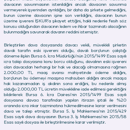
davacının savunmasının istenildiğini ancak davacının savunma
vermeyerek işyerinden ayrıldığını, bir daha da şirkete gelmediğini,
bunun üzerine davacının işine son verildiğini, davacının bunun
üzerine işvereni İŞKUR’a şikayet ettiğini, haklı nedenle fesih söz
konusu olduğundan davacının kıdem ve ihbar tazminatı alacağının
bulunmadığını savunarak davanın reddini istemiştir.
Birleştirilen dava dosyasında davacı vekili, müvekkili şirketin
davalı tarafın eski işvereni olduğu, davalı borçlunun çalıştığı
döneme ilişkin Bursa 6. İcra Müdürlüğü’nün 2015/1499 Esas sayılı
icra takip dosyasına konu borcu olduğunu, davalının eski işvereni
olan davacıdan herhangi bir hak ve alacağı olmamasına rağmen
2.000,00 TL maaş avansı mahiyetinde ödeme aldığını,
borçlunun bu ödemeyi maaşına mahsuben aldığını ancak maaşa
hak kazanamadan iş akdinin sona erdiğini, bu nedenle almış
olduğu 2.000,00 TL ücretin müvekkiline iade edilmesi gerektiğini
bildirilerek Bursa 6. İcra Dairesi’nin 2015/1499 Esas sayılı
dosyasına davacı tarafından yapılan itirazın iptali ile %20
oranında icra inkar tazminatına hükmedilmesine karar verilmesini
dava ve talep etmiştir. Bursa 5. İş Mahkemesi’nin 2015/429
Esas sayılı dava dosyasının Bursa 3. İş Mahkemesi’nin 2015/58
Esas sayılı dosyası ile birleştirilmesine karar verilmiştir.