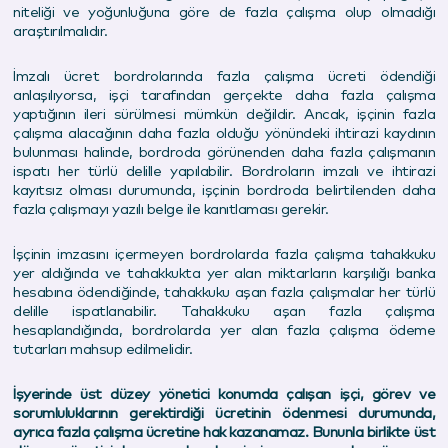
niteliği ve yoğunluğuna göre de fazla çalışma olup olmadığı
araştırılmalıdır.
İmzalı ücret bordrolarında fazla çalışma ücreti ödendiği
anlaşılıyorsa, işçi tarafından gerçekte daha fazla çalışma
yaptığının ileri sürülmesi mümkün değildir. Ancak, işçinin fazla
çalışma alacağının daha fazla olduğu yönündeki ihtirazi kaydının
bulunması halinde, bordroda görünenden daha fazla çalışmanın
ispatı her türlü delille yapılabilir. Bordroların imzalı ve ihtirazi
kayıtsız olması durumunda, işçinin bordroda belirtilenden daha
fazla çalışmayı yazılı belge ile kanıtlaması gerekir.
İşçinin imzasını içermeyen bordrolarda fazla çalışma tahakkuku
yer aldığında ve tahakkukta yer alan miktarların karşılığı banka
hesabına ödendiğinde, tahakkuku aşan fazla çalışmalar her türlü
delille ispatlanabilir. Tahakkuku aşan fazla çalışma
hesaplandığında, bordrolarda yer alan fazla çalışma ödeme
tutarları mahsup edilmelidir.
İşyerinde üst düzey yönetici konumda çalışan işçi, görev ve
sorumluluklarının gerektirdiği ücretinin ödenmesi durumunda,
ayrıca fazla çalışma ücretine hak kazanamaz. Bununla birlikte üst