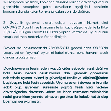
1- Dosyadaki yazılara, toplanan delillerle kararın dayandığı kanuni
gerektirici sebeplere göre, davalıların aşağıdaki bentlerin
kapsamı dışında kalan temyiz itirazları yerinde değildir.
2- Güvenlik görevlisi olarak çalışan davacının hizmet akdi
03/09/2013 tarihli fesih bildirimi ile bir kaç değişik nedenle birlikte
23/08/2013 günü saat 03.30’da yapılan kontrolde uyuduğunun
tespit edilmesi nedeniyle feshedilmiştir.
Davacı işçi savunmasında 23/08/2013 gecesi saat 03.30’da
tespit edilen “uyuma” eylemini kabul etmiş, bunu havanın sıcak
olmasına bağlamıştır.
Davalı işverenin fesih nedeni yaptığı diğer sebepler varit değil ve
haklı fesih nedeni oluşturmasa dahi güvenlik görevlisinin
nöbetinde uyuma eylemi iş güvenliğini tehlikeye düşürdüğünden
başlı başına haklı fesih sebebidir. Uyuma eylemi davacının ikrarı ile
sabit olup, işverenin süresinde yaptığı fesih haklı nedene
dayandığından davacının kıdem ve ihbar tazminatı taleplerinin
reddi gerekirken yerinde olmayan gerekçe ile kabulü hatalı olup
bozmayı gerektirmiştir.