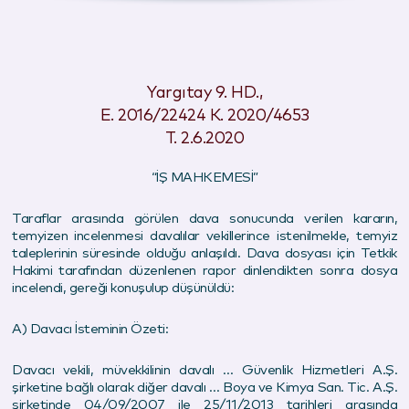
Yargıtay 9. HD.,
E. 2016/22424 K. 2020/4653
T. 2.6.2020
“İŞ MAHKEMESİ”
Taraflar arasında görülen dava sonucunda verilen kararın,
temyizen incelenmesi davalılar vekillerince istenilmekle, temyiz
taleplerinin süresinde olduğu anlaşıldı. Dava dosyası için Tetkik
Hakimi tarafından düzenlenen rapor dinlendikten sonra dosya
incelendi, gereği konuşulup düşünüldü:
A) Davacı İsteminin Özeti:
Davacı vekili, müvekkilinin davalı … Güvenlik Hizmetleri A.Ş.
şirketine bağlı olarak diğer davalı … Boya ve Kimya San. Tic. A.Ş.
şirketinde 04/09/2007 ile 25/11/2013 tarihleri arasında