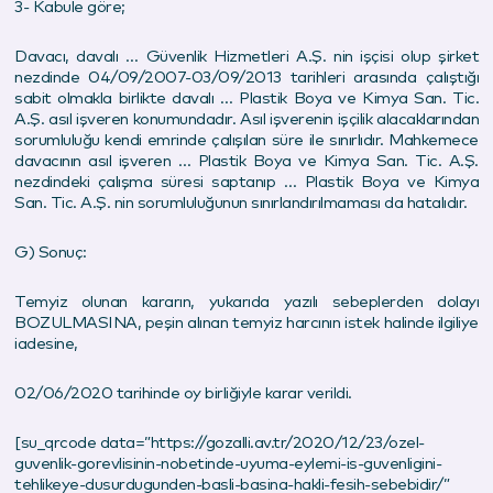
3- Kabule göre;
Davacı, davalı … Güvenlik Hizmetleri A.Ş. nin işçisi olup şirket
nezdinde 04/09/2007-03/09/2013 tarihleri arasında çalıştığı
sabit olmakla birlikte davalı … Plastik Boya ve Kimya San. Tic.
A.Ş. asıl işveren konumundadır. Asıl işverenin işçilik alacaklarından
sorumluluğu kendi emrinde çalışılan süre ile sınırlıdır. Mahkemece
davacının asıl işveren … Plastik Boya ve Kimya San. Tic. A.Ş.
nezdindeki çalışma süresi saptanıp … Plastik Boya ve Kimya
San. Tic. A.Ş. nin sorumluluğunun sınırlandırılmaması da hatalıdır.
G) Sonuç:
Temyiz olunan kararın, yukarıda yazılı sebeplerden dolayı
BOZULMASINA, peşin alınan temyiz harcının istek halinde ilgiliye
iadesine,
02/06/
2020
tarihinde oy birliğiyle karar verildi.
[su_qrcode data=”https://gozalli.av.tr/2020/12/23/ozel-
guvenlik-gorevlisinin-nobetinde-uyuma-eylemi-is-guvenligini-
tehlikeye-dusurdugunden-basli-basina-hakli-fesih-sebebidir/”