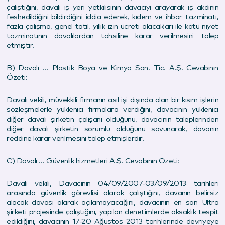
çalıştığını, davalı iş yeri yetkilisinin davacıyı arayarak iş akdinin
feshedildiğini bildirdiğini iddia ederek, kıdem ve ihbar tazminatı,
fazla çalışma, genel tatil, yıllık izin ücreti alacakları ile kötü niyet
tazminatının davalılardan tahsiline karar verilmesini talep
etmiştir.
B) Davalı … Plastik Boya ve Kimya San. Tic. A.Ş. Cevabının
Özeti:
Davalı vekili, müvekkili firmanın asıl işi dışında olan bir kısım işlerin
sözleşmelerle yüklenici firmalara verdiğini, davacının yüklenici
diğer davalı şirketin çalışanı olduğunu, davacının taleplerinden
diğer davalı şirketin sorumlu olduğunu savunarak, davanın
reddine karar verilmesini talep etmişlerdir.
C) Davalı … Güvenlik hizmetleri A.Ş. Cevabının Özeti:
Davalı vekili, Davacının 04/09/2007-03/09/2013 tarihleri
arasında güvenlik görevlisi olarak çalıştığını, davanın belirsiz
alacak davası olarak açılamayacağını, davacının en son Ultra
şirketi projesinde çalıştığını, yapılan denetimlerde aksaklık tespit
edildiğini, davacının 17-20 Ağustos 2013 tarihlerinde devriyeye