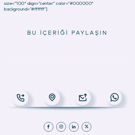
size=”100″ align=”center” color=”#000000″
background=”#ffffff”]
BU İÇERİĞİ PAYLAŞIN