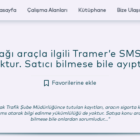
asayfa
Çalışma Alanları
Kütüphane
Bize Ulaş
cağı araçla ilgili Tramer’e SM
tur. Satıcı bilmese bile ayı
Favorilerine ekle
larak Trafik Şube Müdürlüğünce tutulan kayıtları, aracın sigorta 
atarak bilgi edinme yükümlülüğü de yoktur. Satışa konu araç hu
bilmese bile onlardan sorumludur..."