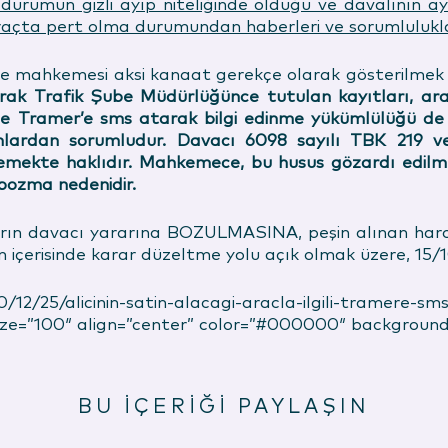
durumun gizli ayıp niteliğinde olduğu ve davalının ay
araçta pert olma durumundan haberleri ve sorumlulukla
ce mahkemesi aksi kanaat gerekçe olarak gösterilmek su
larak Trafik Şube Müdürlüğünce tutulan kayıtları, ara
 Tramer’e sms atarak bilgi edinme yükümlülüğü de yo
 onlardan sorumludur. Davacı 6098 sayılı TBK 219 v
mekte haklıdır. Mahkemece, bu husus gözardı edilmek
 bozma nedenidir.
ın davacı yararına BOZULMASINA, peşin alınan harcı
 içerisinde karar düzeltme yolu açık olmak üzere, 15/10
0/12/25/alicinin-satin-alacagi-aracla-ilgili-tramere-
size=”100″ align=”center” color=”#000000″ background
BU İÇERİĞİ PAYLAŞIN