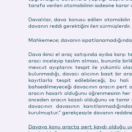
tarafa verilen otomobilinin iadesine karar ve
Davalılar, dava konusu edilen otomobilin a
davanın reddi gerektiğini ileri sürmüşlerdir.
Mahkemece; davanın ispatlanamadığından re
Dava ikinci el araç satışında ayıba karşı t
aracı inceleyip teslim alması, bununla bi
mevcut ayıplarını tespit ile yükümlü olac
bulunmadığı, davacı alıcının basit bir ar
kayıtlarla tespit edilebileceği, bu ha
bahsedilmeyeceği davacının aracın pert o
aracın hasarlı olduğunu öğrenmesinin her
önceden aracın kazalı olduğunu ve tamir et
davacının davasının kanıtlanmadığında
kurulmuştur.” gerekçesiyle davanın reddine 
Davaya konu araçta pert kaydı olduğu uyu