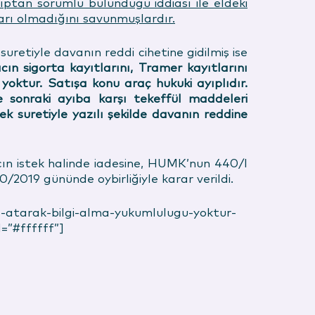
ıptan sorumlu bulunduğu iddiası ile eldeki
rı olmadığını savunmuşlardır.
retiyle davanın reddi cihetine gidilmiş ise
cın sigorta kayıtlarını, Tramer kayıtlarını
ktur. Satışa konu araç hukuki ayıplıdır.
e sonraki ayıba karşı tekeffül maddeleri
 suretiyle yazılı şekilde davanın reddine
n istek halinde iadesine, HUMK’nun 440/I
/2019 gününde oybirliğiyle karar verildi.
sms-atarak-bilgi-alma-yukumlulugu-yoktur-
=”#ffffff”]