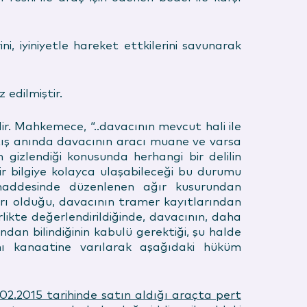
i, iyiniyetle hareket ettkilerini savunarak
edilmiştir.
dir. Mahkemece, “..davacının mevcut hali ile
atış anında davacının aracı muane ve varsa
 gizlendiği konusunda herhangi bir delilin
ir bilgiye kolayca ulaşabileceği bu durumu
5.maddesinde düzenlenen ağır kusurundan
rı olduğu, davacının tramer kayıtlarından
kte değerlendirildiğinde, davacının, daha
dan bilindiğinin kabulü gerektiği, şu halde
nı kanaatine varılarak aşağıdaki hüküm
2.2015 tarihinde satın aldığı araçta pert