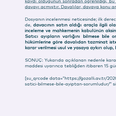
kaydı olduğunun sonradan öğrenildiği, bu 
davayı açmıştır. Davalılar, davaya konu 
Dosyanın incelenmesi neticesinde; ilk dere
de,
davacının satın aldığı araçla ilgili o
inceleme ve mahkemenin kabulünün aksine
Satıcı ayıpların varlığını bilmese bile
hükümlerine göre davalıdan tazminat iste
karar verilmesi usul ve yasaya aykırı olup,
SONUÇ: Yukarıda açıklanan nedenle karar
maddesi uyarınca tebliğden itibaren 15 gün
[su_qrcode data=”https://gozalli.av.tr/202
satici-bilmese-bile-ayiptan-sorumludur/” 