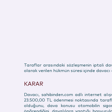
Taraflar arasındaki sözleşmenin iptali d
olarak verilen hükmün süresi içinde davacı
KARAR
Davacı, sahibinden.com adlı internet alış
23.500,00 TL ödenmesi noktasında tarafl
olduğunu, dava konusu otomobilin sigor
öpğrendiğini, davalılara yaptığı başvurula