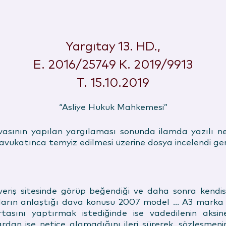
Yargıtay 13. HD.,
E. 2016/25749 K. 2019/9913
T. 15.10.2019
“Asliye Hukuk Mahkemesi”
avasının yapılan yargılaması sonunda ilamda yazılı n
 avukatınca temyiz edilmesi üzerine dosya incelendi g
veriş sitesinde görüp beğendiği ve daha sonra kendis
arın anlaştığı dava konusu 2007 model … A3 marka ot
tasını yaptırmak istediğinde ise vadedilenin aksin
rdan ise netice alamadığını ileri sürerek, sözleşmenin