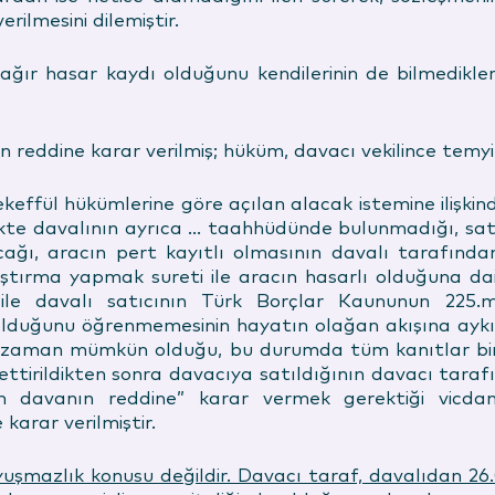
rilmesini dilemiştir.
ğır hasar kaydı olduğunu kendilerinin de bilmediklerin
ddine karar verilmiş; hüküm, davacı vekilince temyiz 
ekeffül hükümlerine göre açılan alacak istemine ilişkin
rlikte davalının ayrıca … taahhüdünde bulunmadığı, s
ağı, aracın pert kayıtlı olmasının davalı tarafından
aştırma yapmak sureti ile aracın hasarlı olduğuna da
li ile davalı satıcının Türk Borçlar Kaununun 22
lduğunu öğrenmemesinin hayatın olağan akışına aykı
 zaman mümkün olduğu, bu durumda tüm kanıtlar birli
tirildikten sonra davacıya satıldığının davacı tarafın
n davanın reddine” karar vermek gerektiği vicda
karar verilmiştir.
şmazlık konusu değildir. Davacı taraf, davalıdan 26.0