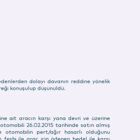
edenlerden dolayı davanın reddine yönelik
ereği konuşulup düşünüldü.
ine ait aracın karşı yana devri ve üzerine
omobili 26.02.2015 tarihinde satın almış
e otomobilin pert/ağır hasarlı olduğunu
 feshi ile araç için ödenen bedel ile karşı