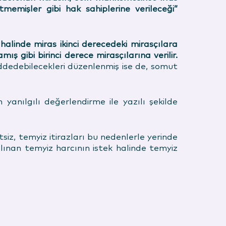
memişler gibi hak sahiplerine verileceği”
alinde miras ikinci derecedeki mirasçılara
 gibi birinci derece mirasçılarına verilir.
dedebilecekleri düzenlenmiş ise de, somut
nılgılı değerlendirme ile yazılı şekilde
siz, temyiz itirazları bu nedenlerle yerinde
nan temyiz harcının istek halinde temyiz