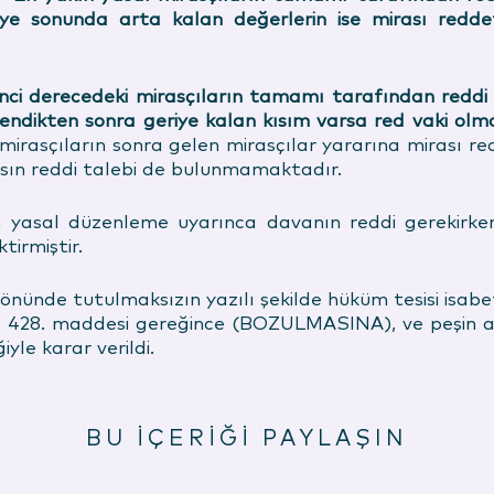
iye sonunda arta kalan değerlerin ise mirası reddet
nci derecedeki mirasçıların tamamı tarafından reddi h
ndikten sonra geriye kalan kısım varsa red vaki olmamış
rasçıların sonra gelen mirasçılar yararına mirası red
sın reddi talebi de bulunmamaktadır.
asal düzenleme uyarınca davanın reddi gerekirken ya
irmiştir.
nünde tutulmaksızın yazılı şekilde hüküm tesisi isabet
28. maddesi gereğince (BOZULMASINA), ve peşin alı
iyle karar verildi.
BU İÇERİĞİ PAYLAŞIN