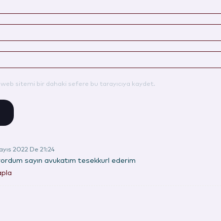
web sitemi bir dahaki sefere bu tarayıcıya kaydet.
ayıs 2022 De 21:24
iyordum sayın avukatım tesekkurl ederim
pla