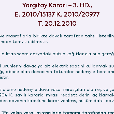
Yargıtay Kararı – 3. HD.,
E. 2010/15137 K. 2010/20977
T. 20.12.2010
ve masraflarla birlikte davalı taraftan tahsili isteni
ından temyiz edilmiştir.
aşıldıktan sonra dosyadaki bütün kağıtlar okunup gereğ
i ürünlerini davacıya ait elektrik saatini kullanmak sur
, abone olan davacının faturalar nedeniyle borçlandığ
ştir.
 ölümü nedeniyle dava yasal mirasçıları olan eş ve çoc
 K. sayılı kararla mirası reddettiklerini açıklamal
en davanın kabulüne karar verilmiş, hüküm dahili dava
En yakın yasal mirasçıların tamamı tarafından red