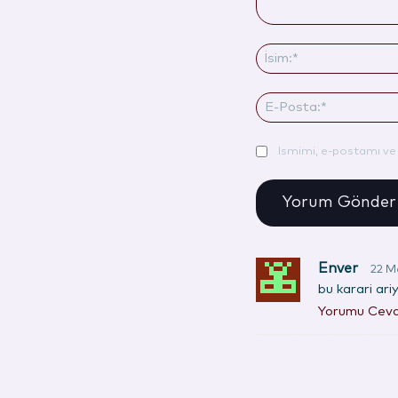
Yorum:
Ismimi, e-postamı ve 
Enver
22 M
bu karari ar
Yorumu Ceva