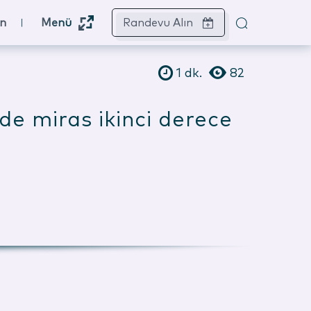
ın
Menü
Randevu Alın
1
dk.
82
de miras ikinci derece