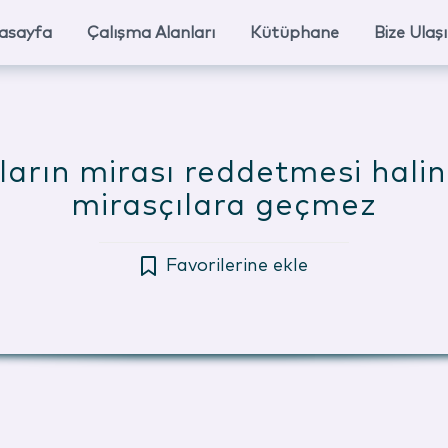
asayfa
Çalışma Alanları
Kütüphane
Bize Ulaş
ıların mirası reddetmesi halin
mirasçılara geçmez
Favorilerine ekle