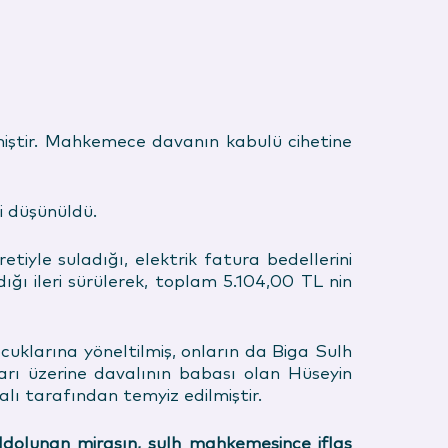
lmiştir. Mahkemece davanın kabulü cihetine
i düşünüldü.
etiyle suladığı, elektrik fatura bedellerini
ı ileri sürülerek, toplam 5.104,00 TL nin
uklarına yöneltilmiş, onların da Biga Sulh
arı üzerine davalının babası olan Hüseyin
lı tarafından temyiz edilmiştir.
dolunan mirasın, sulh mahkemesince iflas