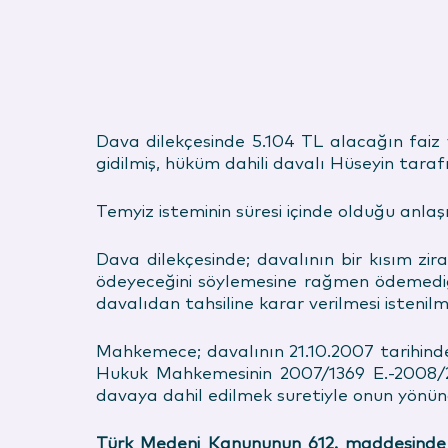
Dava dilekçesinde 5.104 TL alacağın faiz 
gidilmiş, hüküm dahili davalı Hüseyin taraf
Temyiz isteminin süresi içinde olduğu anl
Dava dilekçesinde; davalının bir kısım zira
ödeyeceğini söylemesine rağmen ödemediği
davalıdan tahsiline karar verilmesi istenilmi
Mahkemece; davalının 21.10.2007 tarihinde
Hukuk Mahkemesinin 2007/1369 E.-2008/204
davaya dahil edilmek suretiyle onun yönünd
Türk Medeni Kanununun 612. maddesinde “