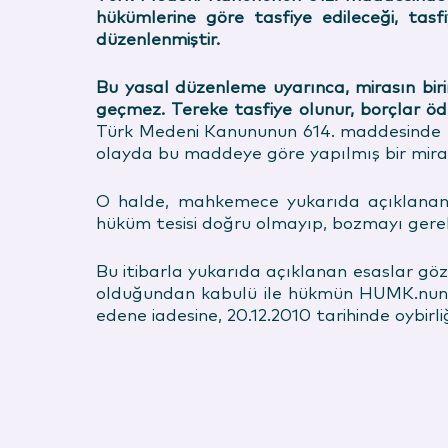
hükümlerine göre tasfiye edileceği, tasf
düzenlenmiştir.
Bu yasal düzenleme uyarınca, mirasın biri
geçmez. Tereke tasfiye olunur, borçlar öde
Türk Medeni Kanununun 614. maddesinde mi
olayda bu maddeye göre yapılmış bir mira
O halde, mahkemece yukarıda açıklanan y
hüküm tesisi doğru olmayıp, bozmayı gerekt
Bu itibarla yukarıda açıklanan esaslar gözö
olduğundan kabulü ile hükmün HUMK.nun 4
edene iadesine, 20.12.
2010
tarihinde oybirliğ